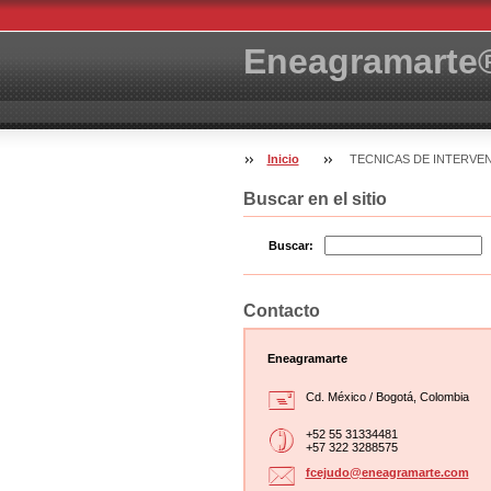
Eneagramarte
Inicio
TECNICAS DE INTERVE
Buscar en el sitio
Buscar:
Contacto
Eneagramarte
Cd. México / Bogotá, Colombia
+52 55 31334481
+57 322 3288575
fcejudo@
eneagram
arte.com