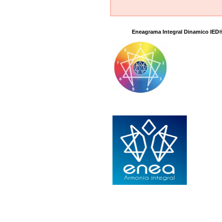
Eneagrama Integral Dinamico IED