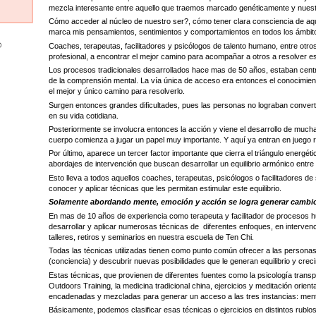
mezcla interesante entre aquello que traemos marcado genéticamente y nuest
Cómo acceder al núcleo de nuestro ser?, cómo tener clara consciencia de aque
marca mis pensamientos, sentimientos y comportamientos en todos los ámbit
®
Coaches, terapeutas, facilitadores y psicólogos de talento humano, entre otros
profesional, a encontrar el mejor camino para acompañar a otros a resolver e
Los procesos tradicionales desarrollados hace mas de 50 años, estaban centr
de la comprensión mental. La vía única de acceso era entonces el conocimiento
el mejor y único camino para resolverlo.
Surgen entonces grandes dificultades, pues las personas no lograban convert
en su vida cotidiana.
Posteriormente se involucra entonces la acción y viene el desarrollo de mucha
cuerpo comienza a jugar un papel muy importante. Y aquí ya entran en juego 
Por último, aparece un tercer factor importante que cierra el triángulo energét
abordajes de intervención que buscan desarrollar un equilibrio armónico entre el
Esto lleva a todos aquellos coaches, terapeutas, psicólogos o facilitadores d
conocer y aplicar técnicas que les permitan estimular este equilibrio.
Solamente abordando mente, emoción y acción se logra generar cambio
En mas de 10 años de experiencia como terapeuta y facilitador de procesos h
desarrollar y aplicar numerosas técnicas de diferentes enfoques, en intervenc
talleres, retiros y seminarios en nuestra escuela de Ten Chi.
Todas las técnicas utilizadas tienen como punto común ofrecer a las persona
(conciencia) y descubrir nuevas posibilidades que le generan equilibrio y crec
Estas técnicas, que provienen de diferentes fuentes como la psicología transpers
Outdoors Training, la medicina tradicional china, ejercicios y meditación orien
encadenadas y mezcladas para generar un acceso a las tres instancias: men
Básicamente, podemos clasificar esas técnicas o ejercicios en distintos rublo