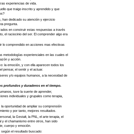
ras experiencias de vida.
llo que traigo inscrito y aprendido y que
os?
, han dedicado su atención y ejercicio
sta pregunta.
ados en construir estas respuestas a través
, el raciocinio del ser. El comprender algo era
ir lo comprendido en acciones mas efectivas
s metodologías experienciales en las cuales el
razón y acción.
ico: la emoción, y con ella aparecen todos los
 pensar, el sentir y el actuar.
e seres y/o equipos humanos, a la necesidad de
s profundos y duraderos en el tiempo.
umanos, tuve la suerte de aprender,
iones individuales y grupales como terapia,
s la oportunidad de ampliar su comprensión
imiento y por tanto, mejores resultados.
onal, la Gestalt, la PNL, el arte terapia, el
tal y el chamanismo entre otros, han sido
te, cuerpo y emoción.
s según el resultado buscado: